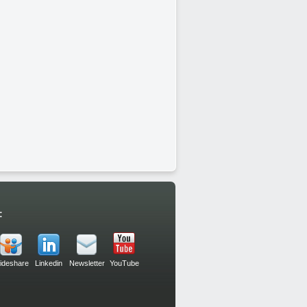
:
lideshare
Linkedin
Newsletter
YouTube