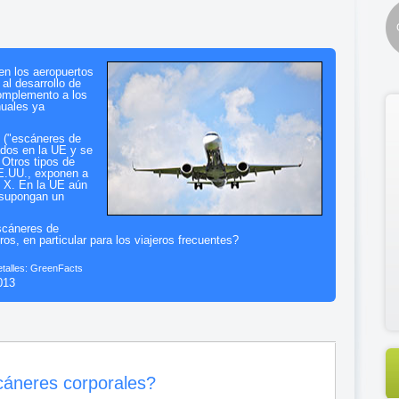
en los aeropuertos
 al desarrollo de
omplemento a los
nuales ya
X ("escáneres de
ados en la UE y se
 Otros tipos de
EE.UU., exponen a
s X. En la UE aún
 supongan un
scáneres de
os, en particular para los viajeros frecuentes?
talles: GreenFacts
013
cáneres corporales?