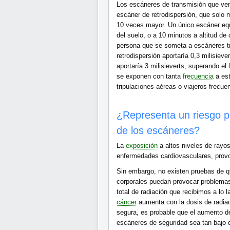
Los escáneres de transmisión que ven 
escáner de retrodispersión, que solo m
10 veces mayor. Un único escáner eq
del suelo, o a 10 minutos a altitud de
persona que se someta a escáneres tr
retrodispersión aportaría 0,3 milisiev
aportaría 3 milisieverts, superando el
se exponen con tanta
frecuencia
a est
tripulaciones aéreas o viajeros frecue
¿Representa un riesgo pa
de los escáneres?
La
exposición
a altos niveles de ray
enfermedades cardiovasculares, provoc
Sin embargo, no existen pruebas de 
corporales puedan provocar problema
total de radiación que recibimos a lo l
cáncer
aumenta con la dosis de radia
segura, es probable que el aumento d
escáneres de seguridad sea tan bajo qu