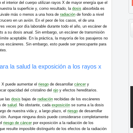
el interior del cuerpo utilizan rayos X de mayor energía que el
uestra la superficie y, como resultado, la
dosis
absorbida es
uivale más o menos a una hora de
radiación
de fondo a nivel
 crucero en un avión. En el peor de los casos, el de una
es veces por día laborable durante todo el año, un escáner de
erts a su dosis anual. Sin embargo, un escáner de transmisión
 límite aceptable. En la práctica, la mayoría de los pasajeros no
os escáneres. Sin embargo, esto puede ser preocupante para
ntes.
ra la salud la exposición a los rayos x
os X puede aumentar el
riesgo
de desarrollar
cáncer
y
ar opacidad del cristalino del
ojo
y efectos hereditarios.
que las
dosis
bajas de
radiación
recibidas de los escáneres
s de
salud
. No obstante, cada
exposición
se suma a la dosis
argo de nuestra vida y, a largo plazo, el
riesgo
de desarrollar
ción. Aunque ninguna dosis puede considerarse completamente
el
riesgo de cáncer
por exposición a la radiación de los
e resulte imposible distinguirlo de los efectos de la radiación