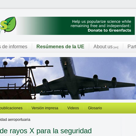
s de informes
Resúmenes de la UE
About us
Par
[en]
 publicaciones
Versión impresa
Videos
Glosario
idad aeroportuaria
de rayos X para la seguridad