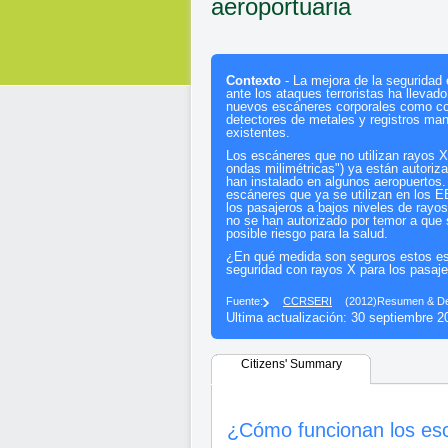
aeroportuaria
Contexto
- La mejora de la seguridad 
ante los ataques terroristas ha llevado
nuevos escáneres corporales como c
detectores de metales y registros ma
existentes.
Los escáneres que no utilizan rayos 
ondas milimétricas") ya están autoriz
han instalado en algunos aeropuertos.
escáneres que ya se utilizan en los 
los pasajeros a bajos niveles de rayo
no se han autorizado por temor a que
posible riesgo para la salud.
¿En qué medida son seguros estos e
seguridad con rayos X para los pasajer
Fuente:
CCRSERI
(2012)
Resumen & De
Ultima actualización: 30 septiembre 2
Citizens' Summary
¿Cómo funcionan los es