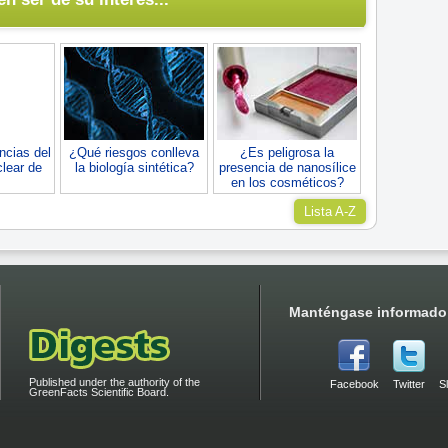
ncias del
¿Qué riesgos conlleva
¿Es peligrosa la
clear de
la biología sintética?
presencia de nanosílice
en los cosméticos?
Lista A-Z
Manténgase informado
Published under the authority of the
Facebook
Twitter
S
GreenFacts Scientific Board.