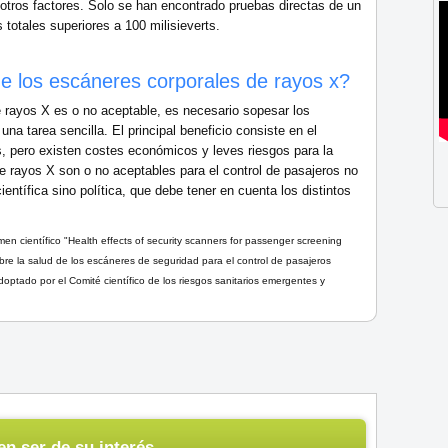
a otros factores. Solo se han encontrado pruebas directas de un
totales superiores a 100 milisieverts.
 de los escáneres corporales de rayos x?
e rayos X es o no aceptable, es necesario sopesar los
 una tarea sencilla. El principal beneficio consiste en el
, pero existen costes económicos y leves riesgos para la
 de rayos X son o no aceptables para el control de pasajeros no
ientífica sino política, que debe tener en cuenta los distintos
men científico "Health effects of security scanners for passenger screening
bre la salud de los escáneres de seguridad para el control de pasajeros
optado por el Comité científico de los riesgos sanitarios emergentes y
n ser de su interés...