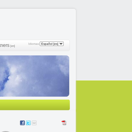
Idiomas:
tners
[en]